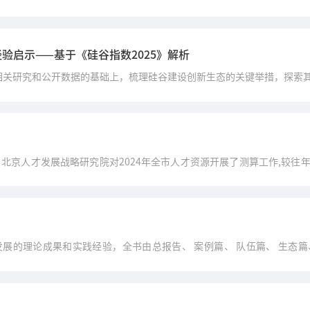
验启示——基于《硅谷指数2025》解析
容及相关研究和公开数据的基础上，梳理硅谷建设创新生态的关键举措，探索
协同、培育创新生态系统等维度提出相应的对策建议。
心、北京人才发展战略研究院对2024年全市人才资源开展了测算工作,较往
资源测算,形成了比较全面的统计资料。
展的理论成果和实践经验，全书由总报告、 案例篇、 队伍篇、 生态篇