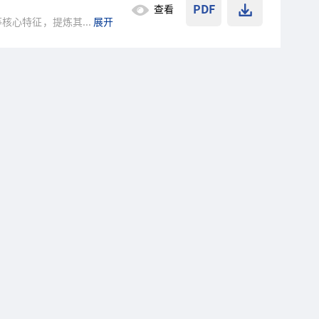
PDF
查看
等核心特征，提炼其在精准
...
展开