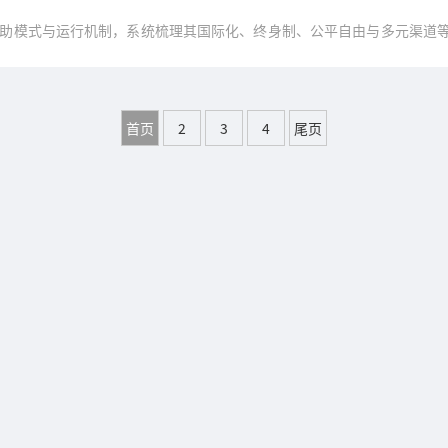
助模式与运行机制，系统梳理其国际化、终身制、公平自由与多元渠道
功经验，旨在为我国科研人才政策优化提供战略启示。
首页
2
3
4
尾页
北京人才发展战略研究院 （2019-）All rights reserved. 版权声明
京ICP备2023021437号-3
京公网安备11010202010951号